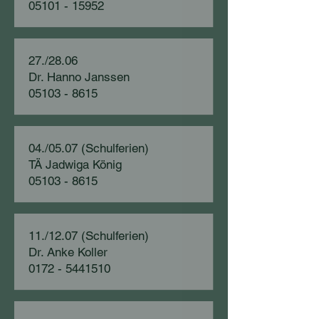
05101 - 15952
27./28.06
Dr. Hanno Janssen
05103 - 8615
04./05.07 (Schulferien)
TÄ Jadwiga König
05103 - 8615
11./12.07 (Schulferien)
Dr. Anke Koller
0172 - 5441510