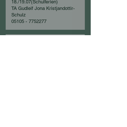
18./19.07(Schulferien)
TA Gudleif Jona Kristjandottir-
Schulz
05105 - 7752277
25./26.07 (Schulferien)
Dr. Anja Schulze
05041 - 802745
01./02.08 (Schulferien)
Dr. Elisabeth Landes
0511 - 871187
Tiergesundheitszentrum
Pattensen