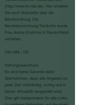
(
http://www.tk-nds.de
). Hier erhalten
Sie auch Auskünfte über die
Berufsordnung. Die
Berufsbezeichnung Tierärztin wurde
Frau Annna Erokhina in Deutschland
verliehen.
USt-IdNr.: DE
Haftungsauschluss:
Es wird keine Garantie dafür
übernommen, dass alle Angaben zu
jeder Zeit vollständig, richtig und in
letzter Aktualität dargestellt sind.
Dies gilt insbesondere für alle Links
zu anderen Webseiten, auf die direkt