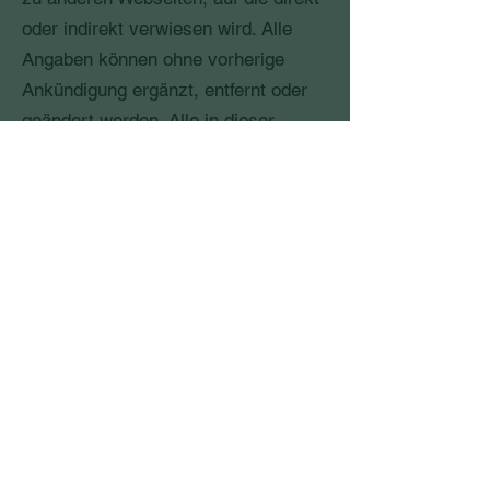
oder indirekt verwiesen wird. Alle
Angaben können ohne vorherige
Ankündigung ergänzt, entfernt oder
geändert werden. Alle in dieser
Website genannten Produktnamen,
Produktbezeichnungen und Logos
sind eingetragene Warenzeichen und
Eigentum der jeweiligen
Rechteinhaber.
Tiergesundheitszentrum
Pattensen
Göttinger Str. 63, 30982 Pattensen