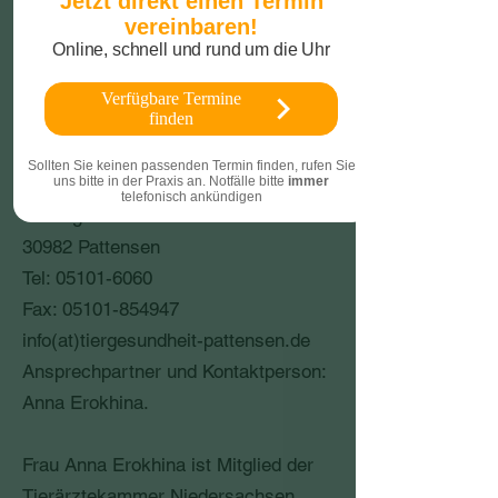
Jetzt direkt einen Termin
vereinbaren!
Online, schnell und rund um die Uhr
Anbieter i.S.d. § 6 Nr. 1 des
Gesetzes über die Nutzung von
Verfügbare Termine
finden
Telediensten (TDG):
Sollten Sie keinen passenden Termin finden, rufen Sie
uns bitte in der Praxis an. Notfälle bitte
immer
Anna Erokhina
telefonisch ankündigen
Göttinger Str. 63
30982 Pattensen
Tel: 05101-6060
Fax: 05101-854947
info(at)tiergesundheit-pattensen.de
Ansprechpartner und Kontaktperson:
Anna Erokhina.
Frau Anna Erokhina ist Mitglied der
Tierärztekammer Niedersachsen