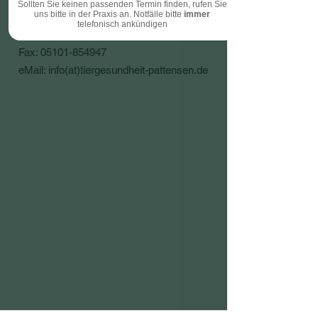
Sollten Sie keinen passenden Termin finden, rufen Sie
uns bitte in der Praxis an. Notfälle bitte
immer
30982 Pattensen
telefonisch ankündigen
Tel.:
05101-6060
Fax:
05101-854947
eMa
il: info(at)tiergesundheit-pattensen.de